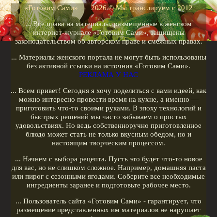
Рецепты для кухонных машин
«Готовим Сами»
→
2026
© Мы транслируем с 2012
Рецепты для кофеварок
... Все права на материалы, размещенные в женском
Рецепты для гриля
интернет-журнале «Готовим Сами», защищены
законодательством об авторском праве и смежных правах.
Кулинарные рецепты
... Материалы женского портала не могут быть использованы
Меню диеты
без активной ссылки на источник «Готовим Сами».
РЕКЛАМА У НАС
Показать все теги
... Всем привет! Сегодня я хочу поделиться с вами идеей, как
можно интересно провести время на кухне, а именно —
РЕКЛАМА У НАС
приготовить что-то своими руками. В эпоху технологий и
быстрых решений мы часто забываем о простых
удовольствиях. Но ведь собственноручно приготовленное
блюдо может стать не только вкусным обедом, но и
настоящим творческим процессом.
... Начнем с выбора рецепта. Пусть это будет что-то новое
для вас, но не слишком сложное. Например, домашняя паста
или пирог с сезонными ягодами. Соберите все необходимые
ингредиенты заранее и подготовьте рабочее место.
... Пользователь сайта «Готовим Сами» - гарантирует, что
размещение представленных им материалов не нарушает