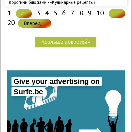
дорогими блюдами - «Кулинарные рецепты»
1
3
4
5
6
7
8
9
10
2
...
20
Вперед
«Больше новостей»
Give your advertising on
Surfe.be