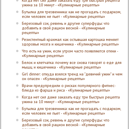
Когда нет сил даже заказать еду: три быстрых рецепта
ужина за 10 минут - «Кулинарные рецепты»
Бутылка для трезвенника: как не прогадать с подарком,
если человек не пьет - «Кулинарные рецепты»
Березовый сок, ревень и другие суперфуды: что
добавить в свой рацион весной - «Кулинарные
рецепты»
Резистентный крахмал: как остывшая картошка меняет
здоровье мозга и кишечника - «Кулинарные рецепты»
Что есть на ужин, если утром часто появляются отеки -
«Кулинарные рецепты»
Белок и клетчатка: почему все снова говорят о еде для
мышц и кишечника - «Кулинарные рецепты»
Girl dinner: откуда взялся тренд на "девичий ужин" и чем
он опасен - «Кулинарные рецепты»
Врачи предупредили о рисках популярного фитнес-
блюда из фарша и риса - «Кулинарные рецепты»
Когда нет сил даже заказать еду: три быстрых рецепта
ужина за 10 минут - «Кулинарные рецепты»
Бутылка для трезвенника: как не прогадать с подарком,
если человек не пьет - «Кулинарные рецепты»
Березовый сок, ревень и другие суперфуды: что
добавить в свой рацион весной - «Кулинарные