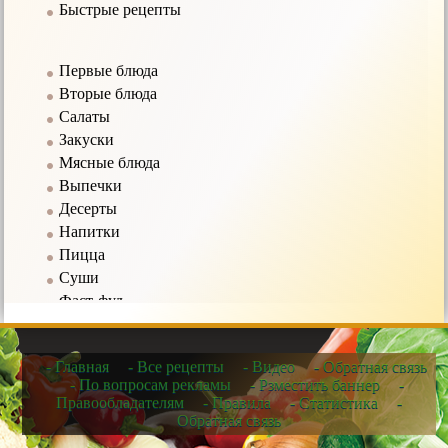
Быстрые рецепты
Первые блюда
Вторые блюда
Салаты
Закуски
Мясные блюда
Выпечки
Десерты
Напитки
Пицца
Суши
Фаст-фуд
Соусы
- Главная
- Все рецепты
- Видео
- Обратная связь
Рецепты в мультиварке
- По вопросам рекламы
- Рзместить баннер
-
Правообладателям
- Правила
- Статистика
-
Рецепты для микроволновых печей
Обратная связь
Рецепты для чайников