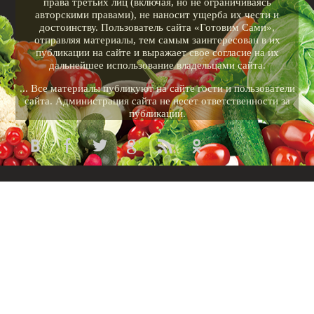
права третьих лиц (включая, но не ограничиваясь
авторскими правами), не наносит ущерба их чести и
достоинству. Пользователь сайта «Готовим Сами»,
отправляя материалы, тем самым заинтересован в их
публикации на сайте и выражает свое согласие на их
дальнейшее использование владельцами сайта.
... Все материалы публикуют на сайте гости и пользователи
сайта. Администрация сайта не несет ответственности за
публикации.