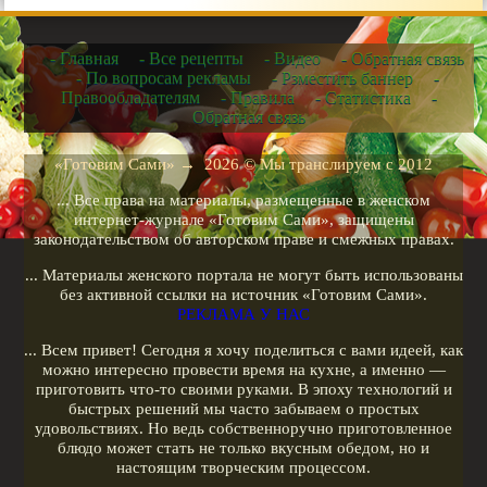
Соусы
- Главная
- Все рецепты
- Видео
- Обратная связь
Рецепты в мультиварке
- По вопросам рекламы
- Рзместить баннер
-
Правообладателям
- Правила
- Статистика
-
Рецепты для микроволновых печей
Обратная связь
Рецепты для чайников
Рецепты для кухонных машин
«Готовим Сами»
→
2026
© Мы транслируем с 2012
Рецепты для кофеварок
... Все права на материалы, размещенные в женском
Рецепты для гриля
интернет-журнале «Готовим Сами», защищены
законодательством об авторском праве и смежных правах.
Кулинарные рецепты
... Материалы женского портала не могут быть использованы
Меню диеты
без активной ссылки на источник «Готовим Сами».
РЕКЛАМА У НАС
Показать все теги
... Всем привет! Сегодня я хочу поделиться с вами идеей, как
можно интересно провести время на кухне, а именно —
РЕКЛАМА У НАС
приготовить что-то своими руками. В эпоху технологий и
быстрых решений мы часто забываем о простых
удовольствиях. Но ведь собственноручно приготовленное
блюдо может стать не только вкусным обедом, но и
настоящим творческим процессом.