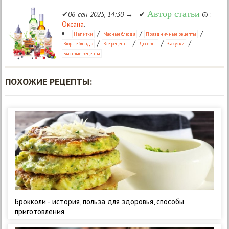
Автор статьи
✔
06-сен-2025, 14:30
→ ✔
© :
Оксана
.
/
/
/
Напитки
Мясные блюда
Праздничные рецепты
/
/
/
/
Вторые блюда
Все рецепты
Десерты
Закуски
Быстрые рецепты
ПОХОЖИЕ РЕЦЕПТЫ:
Брокколи - история, польза для здоровья, способы
приготовления