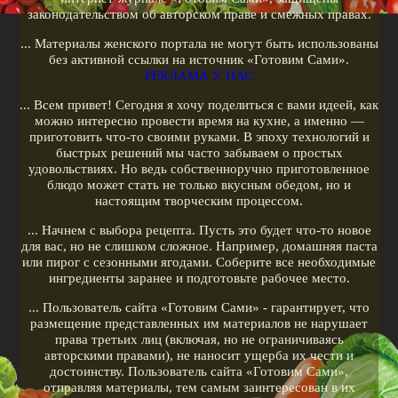
законодательством об авторском праве и смежных правах.
Кулинарные рецепты
... Материалы женского портала не могут быть использованы
Меню диеты
без активной ссылки на источник «Готовим Сами».
РЕКЛАМА У НАС
Показать все теги
... Всем привет! Сегодня я хочу поделиться с вами идеей, как
можно интересно провести время на кухне, а именно —
РЕКЛАМА У НАС
приготовить что-то своими руками. В эпоху технологий и
быстрых решений мы часто забываем о простых
удовольствиях. Но ведь собственноручно приготовленное
блюдо может стать не только вкусным обедом, но и
настоящим творческим процессом.
... Начнем с выбора рецепта. Пусть это будет что-то новое
для вас, но не слишком сложное. Например, домашняя паста
или пирог с сезонными ягодами. Соберите все необходимые
ингредиенты заранее и подготовьте рабочее место.
... Пользователь сайта «Готовим Сами» - гарантирует, что
размещение представленных им материалов не нарушает
права третьих лиц (включая, но не ограничиваясь
авторскими правами), не наносит ущерба их чести и
достоинству. Пользователь сайта «Готовим Сами»,
отправляя материалы, тем самым заинтересован в их