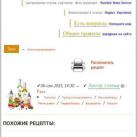
Цитирование статьи, картинки - фото скриншот -
Rambler News Service.
Иллюстрация к статье -
Яндекс. Картинки.
Есть вопросы.
Напишите нам.
Общие правила
поведения на сайте.
Теги
→
Кулинарные рецепты
Автор статьи
✔
06-сен-2025, 14:30
→ ✔
© :
Pass
.
/
/
/
Напитки
Праздничные рецепты
Мясные блюда
/
/
/
Меню диеты
Первые блюда
Все рецепты
Закуски
ПОХОЖИЕ РЕЦЕПТЫ: