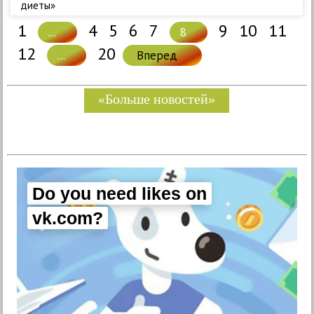
диеты»
1
4
5
6
7
9
10
11
...
8
12
20
...
Вперед
«Больше новостей»
Do you need likes on
vk.com?