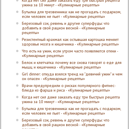
Когда нет сил даже заказать еду: три быстрых рецепта
ужина за 10 минут - «Кулинарные рецепты»
Бутылка для трезвенника: как не прогадать с подарком,
если человек не пьет - «Кулинарные рецепты»
Березовый сок, ревень и другие суперфуды: что
добавить в свой рацион весной - «Кулинарные
рецепты»
Резистентный крахмал: как остывшая картошка меняет
здоровье мозга и кишечника - «Кулинарные рецепты»
Что есть на ужин, если утром часто появляются отеки -
«Кулинарные рецепты»
Белок и клетчатка: почему все снова говорят о еде для
мышц и кишечника - «Кулинарные рецепты»
Girl dinner: откуда взялся тренд на "девичий ужин" и чем
он опасен - «Кулинарные рецепты»
Врачи предупредили о рисках популярного фитнес-
блюда из фарша и риса - «Кулинарные рецепты»
Когда нет сил даже заказать еду: три быстрых рецепта
ужина за 10 минут - «Кулинарные рецепты»
Бутылка для трезвенника: как не прогадать с подарком,
если человек не пьет - «Кулинарные рецепты»
Березовый сок, ревень и другие суперфуды: что
добавить в свой рацион весной - «Кулинарные