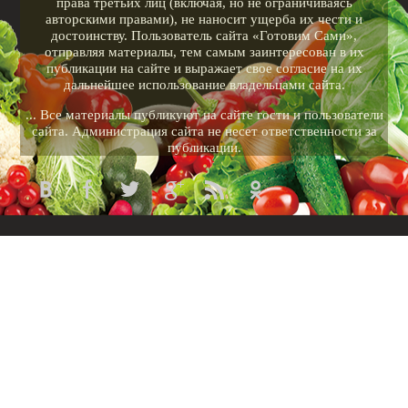
права третьих лиц (включая, но не ограничиваясь
авторскими правами), не наносит ущерба их чести и
достоинству. Пользователь сайта «Готовим Сами»,
отправляя материалы, тем самым заинтересован в их
публикации на сайте и выражает свое согласие на их
дальнейшее использование владельцами сайта.
... Все материалы публикуют на сайте гости и пользователи
сайта. Администрация сайта не несет ответственности за
публикации.