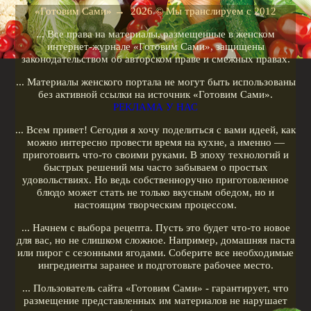
Рецепты для кухонных машин
«Готовим Сами»
→
2026
© Мы транслируем с 2012
Рецепты для кофеварок
... Все права на материалы, размещенные в женском
Рецепты для гриля
интернет-журнале «Готовим Сами», защищены
законодательством об авторском праве и смежных правах.
Кулинарные рецепты
... Материалы женского портала не могут быть использованы
Меню диеты
без активной ссылки на источник «Готовим Сами».
РЕКЛАМА У НАС
Показать все теги
... Всем привет! Сегодня я хочу поделиться с вами идеей, как
можно интересно провести время на кухне, а именно —
РЕКЛАМА У НАС
приготовить что-то своими руками. В эпоху технологий и
быстрых решений мы часто забываем о простых
удовольствиях. Но ведь собственноручно приготовленное
блюдо может стать не только вкусным обедом, но и
настоящим творческим процессом.
... Начнем с выбора рецепта. Пусть это будет что-то новое
для вас, но не слишком сложное. Например, домашняя паста
или пирог с сезонными ягодами. Соберите все необходимые
ингредиенты заранее и подготовьте рабочее место.
... Пользователь сайта «Готовим Сами» - гарантирует, что
размещение представленных им материалов не нарушает