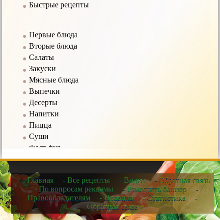
Быстрые рецепты
Первые блюда
Вторые блюда
Салаты
Закуски
Мясные блюда
Выпечки
Десерты
Напитки
Пицца
Суши
Фаст-фуд
Соусы
- Главная
- Все рецепты
- Видео
- Обратная связь
Рецепты в мультиварке
- По вопросам рекламы
- Рзместить баннер
-
Правообладателям
- Правила
- Статистика
-
Рецепты для микроволновых печей
Обратная связь
Рецепты для чайников