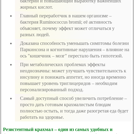
бактерии и повышающий выработку важнейших
жирных кислот.
Главный переработчик в нашем организме –
бактерия Ruminococcus bromii; её активность
объясняет, почему эффект может отличаться у
разных людей.
Доказана способность уменьшать симптомы болезни
Паркинсона и когнитивные нарушения – влияние на
ось "кишечник – мозг" перестало быть гипотезой.
При метаболических проблемах эффекты
неоднозначны: может улучшать чувствительность к
инсулину и понижать аппетит, но иногда временно
повышает уровень триглицеридов – необходим
персонализированный подход.
Самый доступный способ увеличить потребление –
просто дать готовым крахмалистым блюдам
полностью остыть, и тогда даже разогретая еда будет
работать на здоровье.
Резистентный крахмал – один из самых удобных и