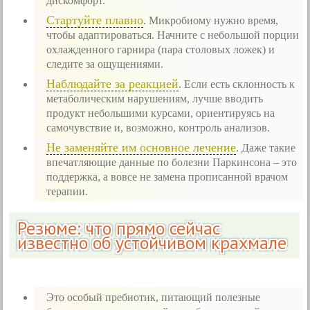
дискомфорт.
Стартуйте плавно
. Микробиому нужно время,
чтобы адаптироваться. Начните с небольшой порции
охлажденного гарнира (пара столовых ложек) и
следите за ощущениями.
Наблюдайте за реакцией
. Если есть склонность к
метаболическим нарушениям, лучше вводить
продукт небольшими курсами, ориентируясь на
самочувствие и, возможно, контроль анализов.
Не заменяйте им основное лечение
. Даже такие
впечатляющие данные по болезни Паркинсона – это
поддержка, а вовсе не замена прописанной врачом
терапии.
Резюме: что прямо сейчас
известно об устойчивом крахмале
Это особый пребиотик, питающий полезные