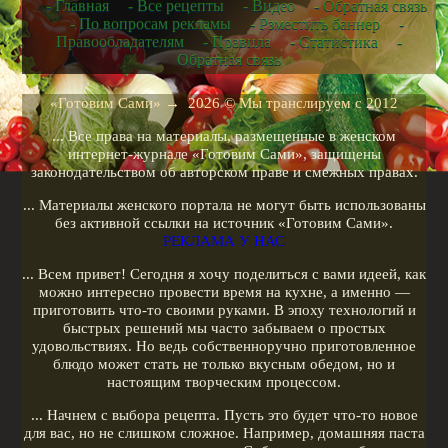
- Главная
- Все рецепты
- Видео
- Обратная связь
Рецепты в мультиварке
- По вопросам рекламы
- Рзместить баннер
-
Правообладателям
- Правила
- Статистика
-
Рецепты для микроволновых печей
Обратная связь
Рецепты для чайников
Рецепты для кухонных машин
«Готовим Сами»
→
2026
© Мы транслируем с 2012
Рецепты для кофеварок
... Все права на материалы, размещенные в женском
Рецепты для гриля
интернет-журнале «Готовим Сами», защищены
законодательством об авторском праве и смежных правах.
Кулинарные рецепты
... Материалы женского портала не могут быть использованы
Меню диеты
без активной ссылки на источник «Готовим Сами».
РЕКЛАМА У НАС
Показать все теги
... Всем привет! Сегодня я хочу поделиться с вами идеей, как
можно интересно провести время на кухне, а именно —
РЕКЛАМА У НАС
приготовить что-то своими руками. В эпоху технологий и
быстрых решений мы часто забываем о простых
удовольствиях. Но ведь собственноручно приготовленное
блюдо может стать не только вкусным обедом, но и
настоящим творческим процессом.
... Начнем с выбора рецепта. Пусть это будет что-то новое
для вас, но не слишком сложное. Например, домашняя паста