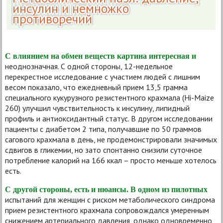
инсулин и немножко
противоречий
С влиянием на обмен веществ картина интересная и
неоднозначная. С одной стороны, 12-недельное
перекрестное исследование с участием людей с лишним
весом показало, что ежедневный прием 13,5 грамма
специального кукурузного резистентного крахмала (Hi-Maize
260) улучшил чувствительность к инсулину, липидный
профиль и антиоксидантный статус. В другом исследовании
пациенты с диабетом 2 типа, получавшие по 50 граммов
сагового крахмала в день, не продемонстрировали значимых
сдвигов в гликемии, но зато спонтанно снизили суточное
потребление калорий на 166 ккал – просто меньше хотелось
есть.
С другой стороны, есть и нюансы. В одном из пилотных
испытаний для женщин с риском метаболического синдрома
прием резистентного крахмала сопровождался умеренным
снижением артериального давления, однако одновременно