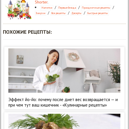
Shorter
.
/
/
/
Напитки
Первые блюда
Праздничные рецепты
/
/
/
Закуски
Все рецепты
Десерты
Быстрые рецепты
ПОХОЖИЕ РЕЦЕПТЫ:
Эффект йо-йо: почему после диет вес возвращается — и
при чем тут ваш кишечник - «Кулинарные рецепты»