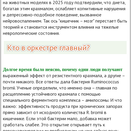
на животных моделях в 2025 году подтвердили, что диета,
богатая этим крахмалом, ослабляет когнитивные нарушения
и депрессивно-подобное поведение, вызванное
нейровоспалением. Так ось "кишечник – мозг" перестает быть
теорией и становится инструментом влияния на тяжелые
неврологические состояния.
Кто в оркестре главный?
Долгое время было неясно, почему одни люди получают
выраженный эффект от резистентного крахмала, а другие –
почти никакого. Все ответы дала бактерия Ruminococcus
bromii. Ученые определили, что именно она – главная по
расщеплению устойчивого крахмала с помощью
специального ферментного комплекса – амилосомы. И что
важно: эффективность продукта при хронических запорах
прямо зависит от исходного количества R. bromii в
кишечнике. Если этой бактерии мало, добавка может
сработать слабее. Это открытие открывает путь к
персонализированным пробиотикам, но уже сейчас ясно: