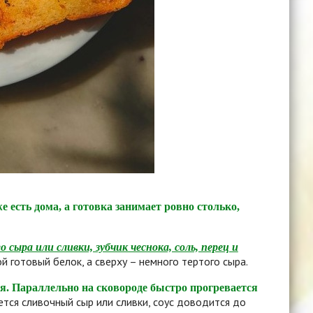
есть дома, а готовка занимает ровно столько,
сыра или сливки, зубчик чеснока, соль, перец и
й готовый белок, а сверху – немного тертого сыра.
мя. Параллельно на сковороде быстро прогревается
ется сливочный сыр или сливки, соус доводится до