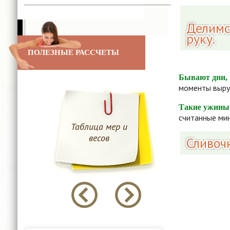
Делимс
руку.
ПОЛЕЗНЫЕ РАССЧЕТЫ
Бывают дни, 
моменты выруч
Такие ужины 
считанные мин
Таблица мер и
Таблица е
весов
калори
Сливоч