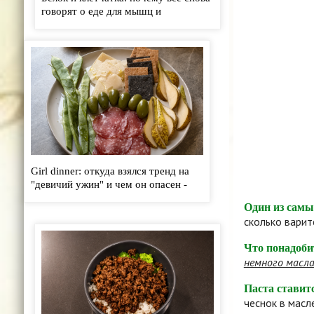
говорят о еде для мышц и
кишечника - «Кулинарные рецепты»
Girl dinner: откуда взялся тренд на
"девичий ужин" и чем он опасен -
«Кулинарные рецепты»
Один из самы
сколько варит
Что понадоби
немного масл
Паста ставит
чеснок в масл