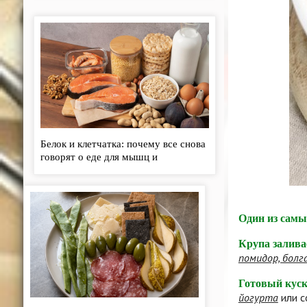
Белок и клетчатка: почему все снова
говорят о еде для мышц и
кишечника - «Кулинарные рецепты»
Один из самы
Крупа залива
помидор, болг
Готовый куск
йогурта
или с