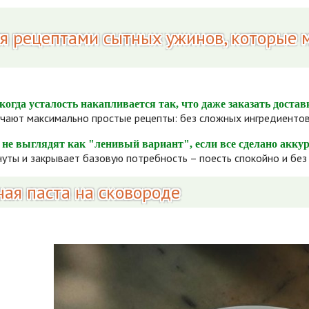
я рецептами сытных ужинов, которые 
когда усталость накапливается так, что даже заказать доста
ают максимально простые рецепты: без сложных ингредиентов 
не выглядят как "ленивый вариант", если все сделано аккура
уты и закрывает базовую потребность – поесть спокойно и без 
ды и
Опасные и
й
полезные
ная паста на сковороде
добавки