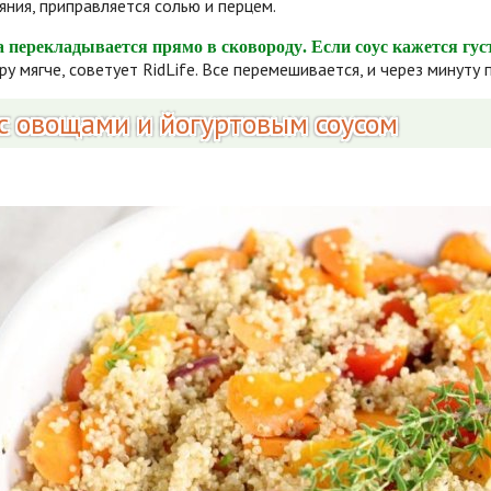
яния, приправляется солью и перцем.
а перекладывается прямо в сковороду. Если соус кажется гус
ру мягче, советует RidLife. Все перемешивается, и через минуту
 с овощами и йогуртовым соусом