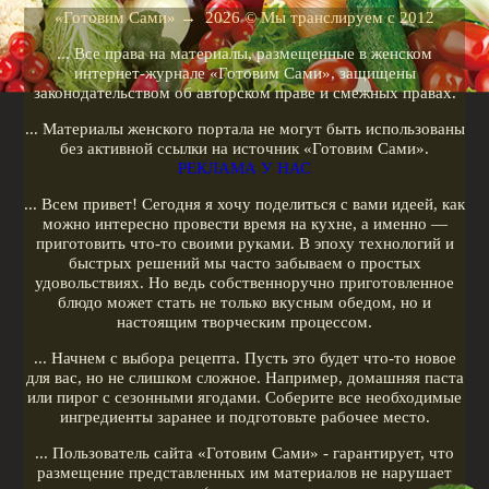
Рецепты для кухонных машин
«Готовим Сами»
→
2026
© Мы транслируем с 2012
Рецепты для кофеварок
... Все права на материалы, размещенные в женском
Рецепты для гриля
интернет-журнале «Готовим Сами», защищены
законодательством об авторском праве и смежных правах.
Кулинарные рецепты
... Материалы женского портала не могут быть использованы
Меню диеты
без активной ссылки на источник «Готовим Сами».
РЕКЛАМА У НАС
Показать все теги
... Всем привет! Сегодня я хочу поделиться с вами идеей, как
можно интересно провести время на кухне, а именно —
РЕКЛАМА У НАС
приготовить что-то своими руками. В эпоху технологий и
быстрых решений мы часто забываем о простых
удовольствиях. Но ведь собственноручно приготовленное
блюдо может стать не только вкусным обедом, но и
настоящим творческим процессом.
... Начнем с выбора рецепта. Пусть это будет что-то новое
для вас, но не слишком сложное. Например, домашняя паста
или пирог с сезонными ягодами. Соберите все необходимые
ингредиенты заранее и подготовьте рабочее место.
... Пользователь сайта «Готовим Сами» - гарантирует, что
размещение представленных им материалов не нарушает