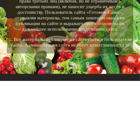
права третьих лиц (включая, но не ограничиваясь
авторскими правами), не наносит ущерба их чести и
достоинству. Пользователь сайта «Готовим Сами»,
отправляя материалы, тем самым заинтересован в их
публикации на сайте и выражает свое согласие на их
дальнейшее использование владельцами сайта.
... Все материалы публикуют на сайте гости и пользователи
сайта. Администрация сайта не несет ответственности за
публикации.