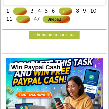
1
3
4
5
6
8
9
10
...
7
11
47
...
Вперед
«Больше новостей»
Win Paypal Cash