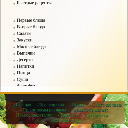
Быстрые рецепты
Первые блюда
Вторые блюда
Салаты
Закуски
Мясные блюда
Выпечки
Десерты
Напитки
Пицца
Суши
Фаст-фуд
Соусы
- Главная
- Все рецепты
- Видео
- Обратная связь
Рецепты в мультиварке
- По вопросам рекламы
- Рзместить баннер
-
Правообладателям
- Правила
- Статистика
-
Рецепты для микроволновых печей
Обратная связь
Рецепты для чайников