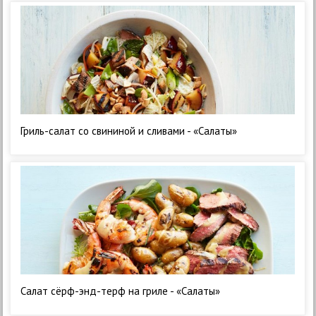
Гриль-салат со свининой и сливами - «Салаты»
Салат сёрф-энд-терф на гриле - «Салаты»