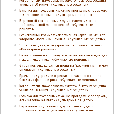
Когда нет сил даже заказать еду: три быстрых рецепта
ужина за 10 минут - «Кулинарные рецепты»
Бутылка для трезвенника: как не прогадать с подарком,
если человек не пьет - «Кулинарные рецепты»
Березовый сок, ревень и другие суперфуды: что
добавить в свой рацион весной - «Кулинарные
рецепты»
Резистентный крахмал: как остывшая картошка меняет
здоровье мозга и кишечника - «Кулинарные рецепты»
Что есть на ужин, если утром часто появляются отеки -
«Кулинарные рецепты»
Белок и клетчатка: почему все снова говорят о еде для
мышц и кишечника - «Кулинарные рецепты»
Girl dinner: откуда взялся тренд на "девичий ужин" и чем
он опасен - «Кулинарные рецепты»
Врачи предупредили о рисках популярного фитнес-
блюда из фарша и риса - «Кулинарные рецепты»
Когда нет сил даже заказать еду: три быстрых рецепта
ужина за 10 минут - «Кулинарные рецепты»
Бутылка для трезвенника: как не прогадать с подарком,
если человек не пьет - «Кулинарные рецепты»
Березовый сок, ревень и другие суперфуды: что
добавить в свой рацион весной - «Кулинарные