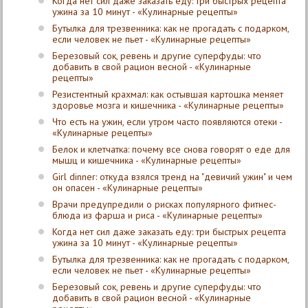
Когда нет сил даже заказать еду: три быстрых рецепта
ужина за 10 минут - «Кулинарные рецепты»
Бутылка для трезвенника: как не прогадать с подарком,
если человек не пьет - «Кулинарные рецепты»
Березовый сок, ревень и другие суперфуды: что
добавить в свой рацион весной - «Кулинарные
рецепты»
Резистентный крахмал: как остывшая картошка меняет
здоровье мозга и кишечника - «Кулинарные рецепты»
Что есть на ужин, если утром часто появляются отеки -
«Кулинарные рецепты»
Белок и клетчатка: почему все снова говорят о еде для
мышц и кишечника - «Кулинарные рецепты»
Girl dinner: откуда взялся тренд на "девичий ужин" и чем
он опасен - «Кулинарные рецепты»
Врачи предупредили о рисках популярного фитнес-
блюда из фарша и риса - «Кулинарные рецепты»
Когда нет сил даже заказать еду: три быстрых рецепта
ужина за 10 минут - «Кулинарные рецепты»
Бутылка для трезвенника: как не прогадать с подарком,
если человек не пьет - «Кулинарные рецепты»
Березовый сок, ревень и другие суперфуды: что
добавить в свой рацион весной - «Кулинарные