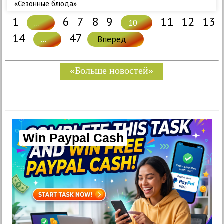
«Сезонные блюда»
1
6
7
8
9
11
12
13
...
10
14
47
...
Вперед
«Больше новостей»
Win Paypal Cash