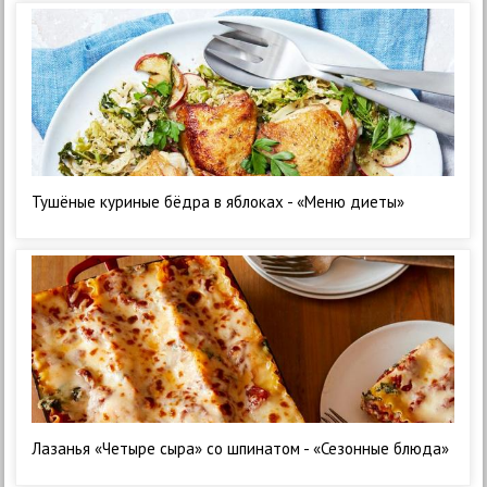
Тушёные куриные бёдра в яблоках - «Меню диеты»
Лазанья «Четыре сыра» со шпинатом - «Сезонные блюда»