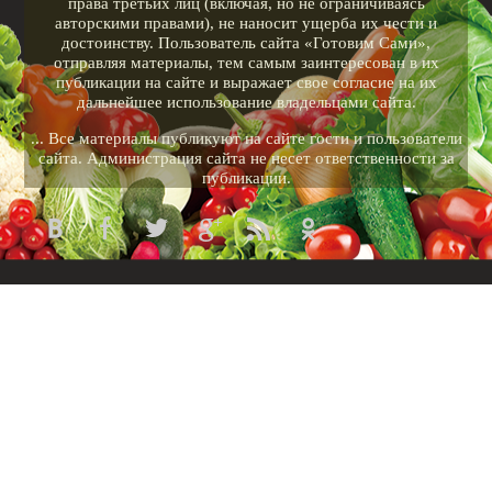
права третьих лиц (включая, но не ограничиваясь
авторскими правами), не наносит ущерба их чести и
достоинству. Пользователь сайта «Готовим Сами»,
отправляя материалы, тем самым заинтересован в их
публикации на сайте и выражает свое согласие на их
дальнейшее использование владельцами сайта.
... Все материалы публикуют на сайте гости и пользователи
сайта. Администрация сайта не несет ответственности за
публикации.