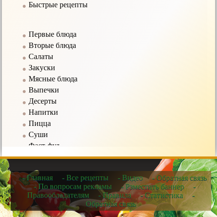
Быстрые рецепты
Первые блюда
Вторые блюда
Салаты
Закуски
Мясные блюда
Выпечки
Десерты
Напитки
Пицца
Суши
Фаст-фуд
Соусы
- Главная
- Все рецепты
- Видео
- Обратная связь
Рецепты в мультиварке
- По вопросам рекламы
- Рзместить баннер
-
Правообладателям
- Правила
- Статистика
-
Рецепты для микроволновых печей
Обратная связь
Рецепты для чайников