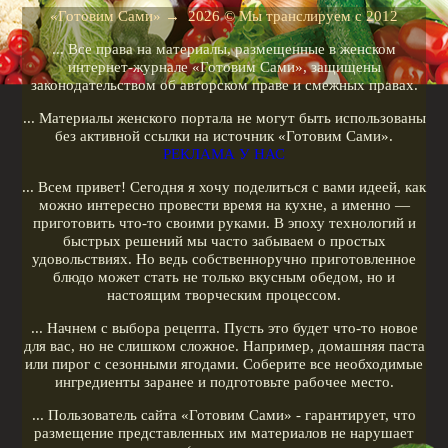
Рецепты для кухонных машин
«Готовим Сами»
→
2026
© Мы транслируем с 2012
Рецепты для кофеварок
... Все права на материалы, размещенные в женском
Рецепты для гриля
интернет-журнале «Готовим Сами», защищены
законодательством об авторском праве и смежных правах.
Кулинарные рецепты
... Материалы женского портала не могут быть использованы
Меню диеты
без активной ссылки на источник «Готовим Сами».
РЕКЛАМА У НАС
Показать все теги
... Всем привет! Сегодня я хочу поделиться с вами идеей, как
можно интересно провести время на кухне, а именно —
РЕКЛАМА У НАС
приготовить что-то своими руками. В эпоху технологий и
быстрых решений мы часто забываем о простых
удовольствиях. Но ведь собственноручно приготовленное
блюдо может стать не только вкусным обедом, но и
настоящим творческим процессом.
... Начнем с выбора рецепта. Пусть это будет что-то новое
для вас, но не слишком сложное. Например, домашняя паста
или пирог с сезонными ягодами. Соберите все необходимые
ингредиенты заранее и подготовьте рабочее место.
... Пользователь сайта «Готовим Сами» - гарантирует, что
размещение представленных им материалов не нарушает