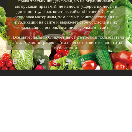
права третьих лиц (включая, но не ограничиваясь
авторскими правами), не наносит ущерба их чести и
достоинству. Пользователь сайта «Готовим Сами»,
отправляя материалы, тем самым заинтересован в их
публикации на сайте и выражает свое согласие на их
дальнейшее использование владельцами сайта.
... Все материалы публикуют на сайте гости и пользователи
сайта. Администрация сайта не несет ответственности за
публикации.