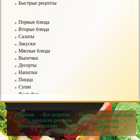
Быстрые рецепты
Первые блюда
Вторые блюда
Салаты
Закуски
Мясные блюда
Выпечки
Десерты
Напитки
Пицца
Суши
Фаст-фуд
Соусы
- Главная
- Все рецепты
- Видео
- Обратная связь
Рецепты в мультиварке
- По вопросам рекламы
- Рзместить баннер
-
Правообладателям
- Правила
- Статистика
-
Рецепты для микроволновых печей
Обратная связь
Рецепты для чайников