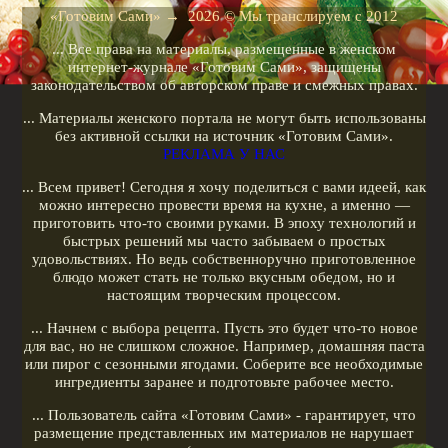
Рецепты для кухонных машин
«Готовим Сами»
→
2026
© Мы транслируем с 2012
Рецепты для кофеварок
... Все права на материалы, размещенные в женском
Рецепты для гриля
интернет-журнале «Готовим Сами», защищены
законодательством об авторском праве и смежных правах.
Кулинарные рецепты
... Материалы женского портала не могут быть использованы
Меню диеты
без активной ссылки на источник «Готовим Сами».
РЕКЛАМА У НАС
Показать все теги
... Всем привет! Сегодня я хочу поделиться с вами идеей, как
можно интересно провести время на кухне, а именно —
РЕКЛАМА У НАС
приготовить что-то своими руками. В эпоху технологий и
быстрых решений мы часто забываем о простых
удовольствиях. Но ведь собственноручно приготовленное
блюдо может стать не только вкусным обедом, но и
настоящим творческим процессом.
... Начнем с выбора рецепта. Пусть это будет что-то новое
для вас, но не слишком сложное. Например, домашняя паста
или пирог с сезонными ягодами. Соберите все необходимые
ингредиенты заранее и подготовьте рабочее место.
... Пользователь сайта «Готовим Сами» - гарантирует, что
размещение представленных им материалов не нарушает