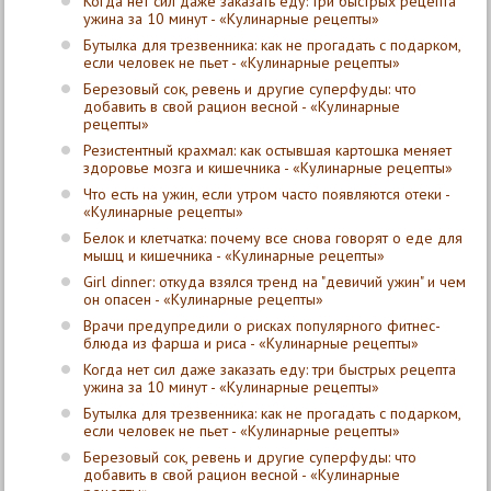
Когда нет сил даже заказать еду: три быстрых рецепта
ужина за 10 минут - «Кулинарные рецепты»
Бутылка для трезвенника: как не прогадать с подарком,
если человек не пьет - «Кулинарные рецепты»
Березовый сок, ревень и другие суперфуды: что
добавить в свой рацион весной - «Кулинарные
рецепты»
Резистентный крахмал: как остывшая картошка меняет
здоровье мозга и кишечника - «Кулинарные рецепты»
Что есть на ужин, если утром часто появляются отеки -
«Кулинарные рецепты»
Белок и клетчатка: почему все снова говорят о еде для
мышц и кишечника - «Кулинарные рецепты»
Girl dinner: откуда взялся тренд на "девичий ужин" и чем
он опасен - «Кулинарные рецепты»
Врачи предупредили о рисках популярного фитнес-
блюда из фарша и риса - «Кулинарные рецепты»
Когда нет сил даже заказать еду: три быстрых рецепта
ужина за 10 минут - «Кулинарные рецепты»
Бутылка для трезвенника: как не прогадать с подарком,
если человек не пьет - «Кулинарные рецепты»
Березовый сок, ревень и другие суперфуды: что
добавить в свой рацион весной - «Кулинарные