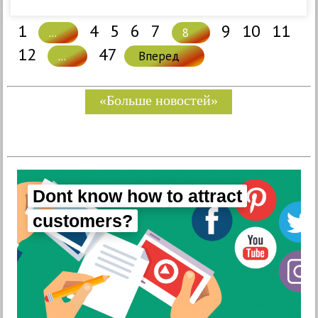
1
4
5
6
7
9
10
11
...
8
12
47
...
Вперед
«Больше новостей»
Dont know how to attract
customers?