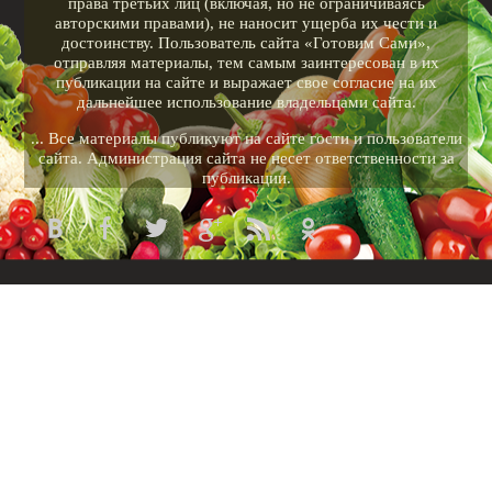
права третьих лиц (включая, но не ограничиваясь
авторскими правами), не наносит ущерба их чести и
достоинству. Пользователь сайта «Готовим Сами»,
отправляя материалы, тем самым заинтересован в их
публикации на сайте и выражает свое согласие на их
дальнейшее использование владельцами сайта.
... Все материалы публикуют на сайте гости и пользователи
сайта. Администрация сайта не несет ответственности за
публикации.