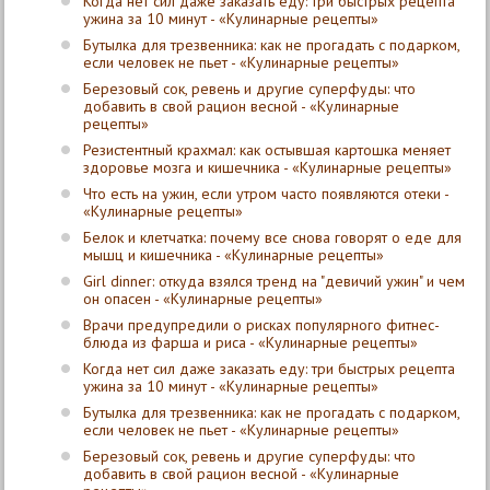
Когда нет сил даже заказать еду: три быстрых рецепта
ужина за 10 минут - «Кулинарные рецепты»
Бутылка для трезвенника: как не прогадать с подарком,
если человек не пьет - «Кулинарные рецепты»
Березовый сок, ревень и другие суперфуды: что
добавить в свой рацион весной - «Кулинарные
рецепты»
Резистентный крахмал: как остывшая картошка меняет
здоровье мозга и кишечника - «Кулинарные рецепты»
Что есть на ужин, если утром часто появляются отеки -
«Кулинарные рецепты»
Белок и клетчатка: почему все снова говорят о еде для
мышц и кишечника - «Кулинарные рецепты»
Girl dinner: откуда взялся тренд на "девичий ужин" и чем
он опасен - «Кулинарные рецепты»
Врачи предупредили о рисках популярного фитнес-
блюда из фарша и риса - «Кулинарные рецепты»
Когда нет сил даже заказать еду: три быстрых рецепта
ужина за 10 минут - «Кулинарные рецепты»
Бутылка для трезвенника: как не прогадать с подарком,
если человек не пьет - «Кулинарные рецепты»
Березовый сок, ревень и другие суперфуды: что
добавить в свой рацион весной - «Кулинарные