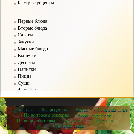
Быстрые рецепты
Первые блюда
Вторые блюда
Салаты
Закуски
Мясные блюда
Выпечки
Десерты
Напитки
Пицца
Суши
Фаст-фуд
Соусы
- Главная
- Все рецепты
- Видео
- Обратная связь
Рецепты в мультиварке
- По вопросам рекламы
- Рзместить баннер
-
Правообладателям
- Правила
- Статистика
-
Рецепты для микроволновых печей
Обратная связь
Рецепты для чайников