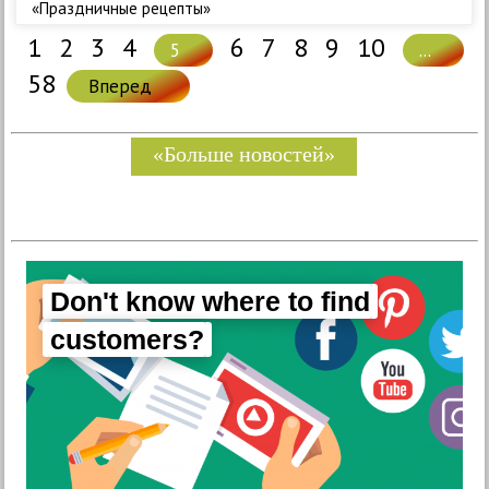
«Праздничные рецепты»
1
2
3
4
6
7
8
9
10
5
...
58
Вперед
«Больше новостей»
Don't know where to find
customers?