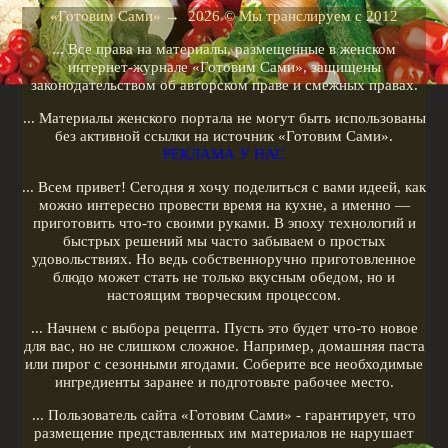
Рецепты для кухонных машин
«Готовим Сами»
→
2026
© Мы транслируем с 2012
Рецепты для кофеварок
... Все права на материалы, размещенные в женском
Рецепты для гриля
интернет-журнале «Готовим Сами», защищены
законодательством об авторском праве и смежных правах.
Кулинарные рецепты
... Материалы женского портала не могут быть использованы
Меню диеты
без активной ссылки на источник «Готовим Сами».
РЕКЛАМА У НАС
Показать все теги
... Всем привет! Сегодня я хочу поделиться с вами идеей, как
можно интересно провести время на кухне, а именно —
РЕКЛАМА У НАС
приготовить что-то своими руками. В эпоху технологий и
быстрых решений мы часто забываем о простых
удовольствиях. Но ведь собственноручно приготовленное
блюдо может стать не только вкусным обедом, но и
настоящим творческим процессом.
... Начнем с выбора рецепта. Пусть это будет что-то новое
для вас, но не слишком сложное. Например, домашняя паста
или пирог с сезонными ягодами. Соберите все необходимые
ингредиенты заранее и подготовьте рабочее место.
... Пользователь сайта «Готовим Сами» - гарантирует, что
размещение представленных им материалов не нарушает