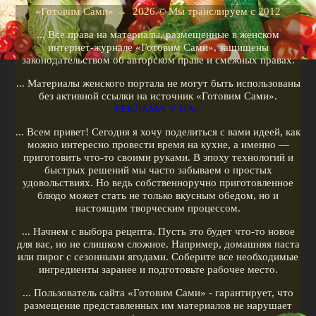
Рецепты для кухонных машин
«Готовим Сами»
→
2026
© Мы транслируем с 2012
Рецепты для кофеварок
... Все права на материалы, размещенные в женском
Рецепты для гриля
интернет-журнале «Готовим Сами», защищены
законодательством об авторском праве и смежных правах.
Кулинарные рецепты
... Материалы женского портала не могут быть использованы
Меню диеты
без активной ссылки на источник «Готовим Сами».
РЕКЛАМА У НАС
Показать все теги
... Всем привет! Сегодня я хочу поделиться с вами идеей, как
можно интересно провести время на кухне, а именно —
РЕКЛАМА У НАС
приготовить что-то своими руками. В эпоху технологий и
быстрых решений мы часто забываем о простых
удовольствиях. Но ведь собственноручно приготовленное
блюдо может стать не только вкусным обедом, но и
настоящим творческим процессом.
... Начнем с выбора рецепта. Пусть это будет что-то новое
для вас, но не слишком сложное. Например, домашняя паста
или пирог с сезонными ягодами. Соберите все необходимые
ингредиенты заранее и подготовьте рабочее место.
... Пользователь сайта «Готовим Сами» - гарантирует, что
размещение представленных им материалов не нарушает