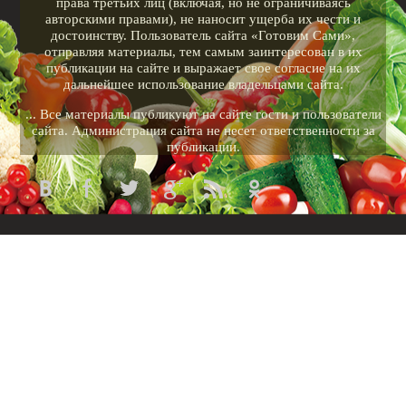
права третьих лиц (включая, но не ограничиваясь
авторскими правами), не наносит ущерба их чести и
достоинству. Пользователь сайта «Готовим Сами»,
отправляя материалы, тем самым заинтересован в их
публикации на сайте и выражает свое согласие на их
дальнейшее использование владельцами сайта.
... Все материалы публикуют на сайте гости и пользователи
сайта. Администрация сайта не несет ответственности за
публикации.