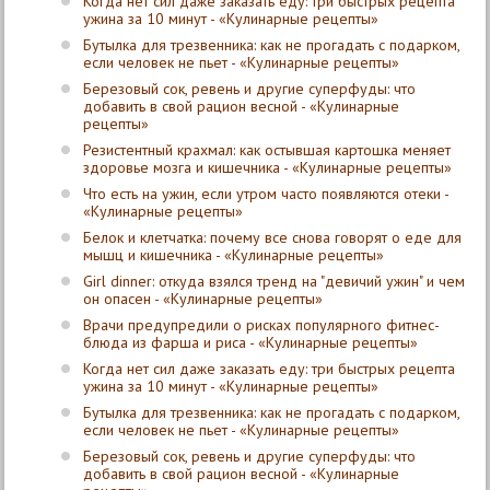
Когда нет сил даже заказать еду: три быстрых рецепта
ужина за 10 минут - «Кулинарные рецепты»
Бутылка для трезвенника: как не прогадать с подарком,
если человек не пьет - «Кулинарные рецепты»
Березовый сок, ревень и другие суперфуды: что
добавить в свой рацион весной - «Кулинарные
рецепты»
Резистентный крахмал: как остывшая картошка меняет
здоровье мозга и кишечника - «Кулинарные рецепты»
Что есть на ужин, если утром часто появляются отеки -
«Кулинарные рецепты»
Белок и клетчатка: почему все снова говорят о еде для
мышц и кишечника - «Кулинарные рецепты»
Girl dinner: откуда взялся тренд на "девичий ужин" и чем
он опасен - «Кулинарные рецепты»
Врачи предупредили о рисках популярного фитнес-
блюда из фарша и риса - «Кулинарные рецепты»
Когда нет сил даже заказать еду: три быстрых рецепта
ужина за 10 минут - «Кулинарные рецепты»
Бутылка для трезвенника: как не прогадать с подарком,
если человек не пьет - «Кулинарные рецепты»
Березовый сок, ревень и другие суперфуды: что
добавить в свой рацион весной - «Кулинарные