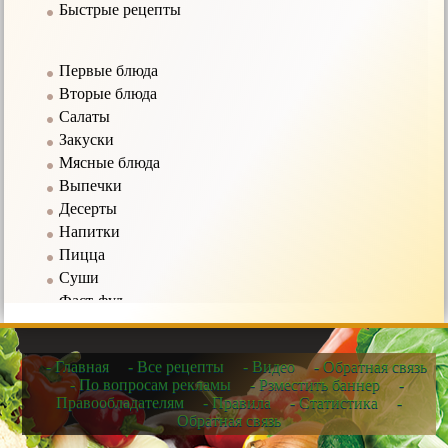
Быстрые рецепты
Первые блюда
Вторые блюда
Салаты
Закуски
Мясные блюда
Выпечки
Десерты
Напитки
Пицца
Суши
Фаст-фуд
Соусы
- Главная
- Все рецепты
- Видео
- Обратная связь
Рецепты в мультиварке
- По вопросам рекламы
- Рзместить баннер
-
Правообладателям
- Правила
- Статистика
-
Рецепты для микроволновых печей
Обратная связь
Рецепты для чайников