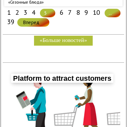
«Сезонные блюда»
1
2
3
4
6
7
8
9
10
5
...
39
Вперед
«Больше новостей»
Platform to attract customers