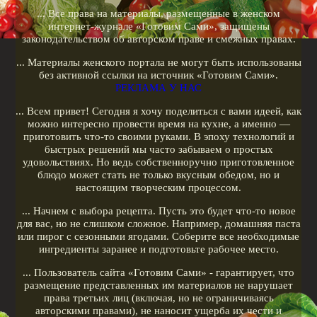
... Все права на материалы, размещенные в женском
Рецепты для гриля
интернет-журнале «Готовим Сами», защищены
законодательством об авторском праве и смежных правах.
Кулинарные рецепты
... Материалы женского портала не могут быть использованы
Меню диеты
без активной ссылки на источник «Готовим Сами».
РЕКЛАМА У НАС
Показать все теги
... Всем привет! Сегодня я хочу поделиться с вами идеей, как
можно интересно провести время на кухне, а именно —
РЕКЛАМА У НАС
приготовить что-то своими руками. В эпоху технологий и
быстрых решений мы часто забываем о простых
удовольствиях. Но ведь собственноручно приготовленное
блюдо может стать не только вкусным обедом, но и
настоящим творческим процессом.
... Начнем с выбора рецепта. Пусть это будет что-то новое
для вас, но не слишком сложное. Например, домашняя паста
или пирог с сезонными ягодами. Соберите все необходимые
ингредиенты заранее и подготовьте рабочее место.
... Пользователь сайта «Готовим Сами» - гарантирует, что
размещение представленных им материалов не нарушает
права третьих лиц (включая, но не ограничиваясь
авторскими правами), не наносит ущерба их чести и