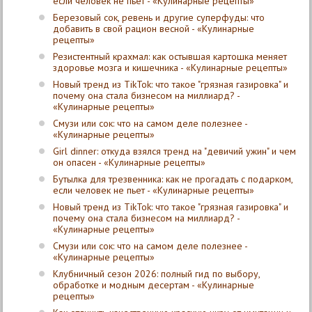
если человек не пьет - «Кулинарные рецепты»
Березовый сок, ревень и другие суперфуды: что
добавить в свой рацион весной - «Кулинарные
рецепты»
Резистентный крахмал: как остывшая картошка меняет
здоровье мозга и кишечника - «Кулинарные рецепты»
Новый тренд из TikTok: что такое "грязная газировка" и
почему она стала бизнесом на миллиард? -
«Кулинарные рецепты»
Смузи или сок: что на самом деле полезнее -
«Кулинарные рецепты»
Girl dinner: откуда взялся тренд на "девичий ужин" и чем
он опасен - «Кулинарные рецепты»
Бутылка для трезвенника: как не прогадать с подарком,
если человек не пьет - «Кулинарные рецепты»
Новый тренд из TikTok: что такое "грязная газировка" и
почему она стала бизнесом на миллиард? -
«Кулинарные рецепты»
Смузи или сок: что на самом деле полезнее -
«Кулинарные рецепты»
Клубничный сезон 2026: полный гид по выбору,
обработке и модным десертам - «Кулинарные
рецепты»