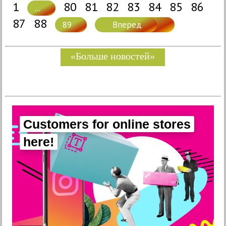
1
80
81
82
83
84
85
86
...
87
88
89
Вперед
«Больше новостей»
Customers for online stores
here!