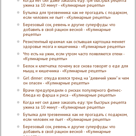
Когда нет сил даже заказать еду: три быстрых рецепта
ужина за 10 минут - «Кулинарные рецепты»
Бутылка для трезвенника: как не прогадать с подарком,
если человек не пьет - «Кулинарные рецепты»
Березовый сок, ревень и другие суперфуды: что
добавить в свой рацион весной - «Кулинарные
рецепты»
Резистентный крахмал: как остывшая картошка меняет
здоровье мозга и кишечника - «Кулинарные рецепты»
Что есть на ужин, если утром часто появляются отеки -
«Кулинарные рецепты»
Белок и клетчатка: почему все снова говорят о еде для
мышц и кишечника - «Кулинарные рецепты»
Girl dinner: откуда взялся тренд на "девичий ужин" и чем
он опасен - «Кулинарные рецепты»
Врачи предупредили о рисках популярного фитнес-
блюда из фарша и риса - «Кулинарные рецепты»
Когда нет сил даже заказать еду: три быстрых рецепта
ужина за 10 минут - «Кулинарные рецепты»
Бутылка для трезвенника: как не прогадать с подарком,
если человек не пьет - «Кулинарные рецепты»
Березовый сок, ревень и другие суперфуды: что
добавить в свой рацион весной - «Кулинарные