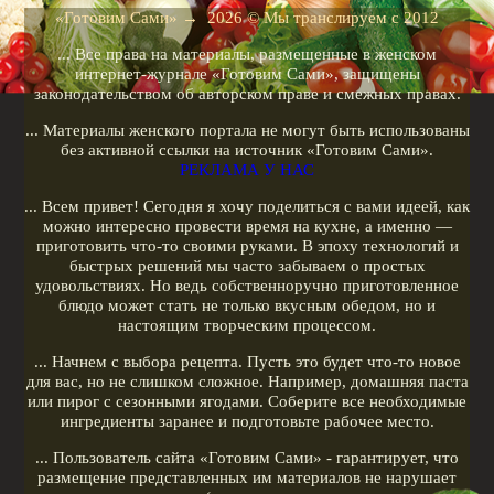
Рецепты для кухонных машин
«Готовим Сами»
→
2026
© Мы транслируем с 2012
Рецепты для кофеварок
... Все права на материалы, размещенные в женском
Рецепты для гриля
интернет-журнале «Готовим Сами», защищены
законодательством об авторском праве и смежных правах.
Кулинарные рецепты
... Материалы женского портала не могут быть использованы
Меню диеты
без активной ссылки на источник «Готовим Сами».
РЕКЛАМА У НАС
Показать все теги
... Всем привет! Сегодня я хочу поделиться с вами идеей, как
можно интересно провести время на кухне, а именно —
РЕКЛАМА У НАС
приготовить что-то своими руками. В эпоху технологий и
быстрых решений мы часто забываем о простых
удовольствиях. Но ведь собственноручно приготовленное
блюдо может стать не только вкусным обедом, но и
настоящим творческим процессом.
... Начнем с выбора рецепта. Пусть это будет что-то новое
для вас, но не слишком сложное. Например, домашняя паста
или пирог с сезонными ягодами. Соберите все необходимые
ингредиенты заранее и подготовьте рабочее место.
... Пользователь сайта «Готовим Сами» - гарантирует, что
размещение представленных им материалов не нарушает