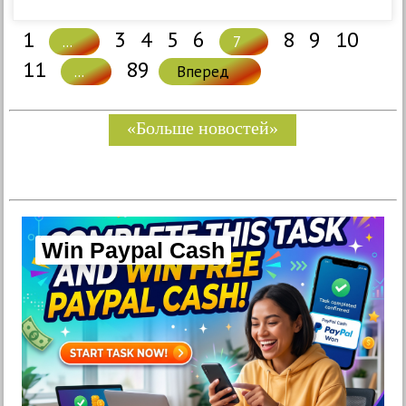
1
3
4
5
6
8
9
10
...
7
11
89
...
Вперед
«Больше новостей»
Win Paypal Cash