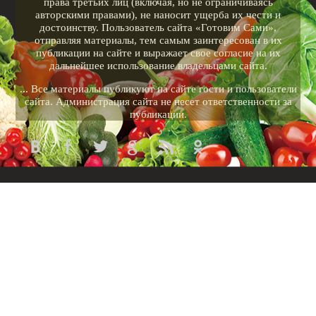
права третьих лиц (включая, но не ограничиваясь
авторскими правами), не наносит ущерба их чести и
достоинству. Пользователь сайта «Готовим Сами»,
отправляя материалы, тем самым заинтересован в их
публикации на сайте и выражает свое согласие на их
дальнейшее использование владельцами сайта.
... Все материалы публикуют на сайте гости и пользователи
сайта. Администрация сайта не несет ответственности за
публикации.