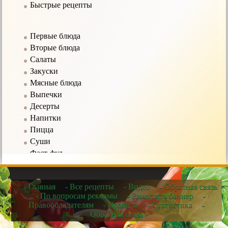
Быстрые рецепты
Первые блюда
Вторые блюда
Салаты
Закуски
Мясные блюда
Выпечки
Десерты
Напитки
Пицца
Суши
Фаст-фуд
Соусы
- Главная
- Все рецепты
- Видео
- Обратная связь
Рецепты в мультиварке
- По вопросам рекламы
- Рзместить баннер
-
Правообладателям
- Правила
- Статистика
-
Рецепты для микроволновых печей
Обратная связь
Рецепты для чайников