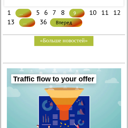
1
5
6
7
8
10
11
12
...
9
13
36
...
Вперед
«Больше новостей»
Traffic flow to your offer