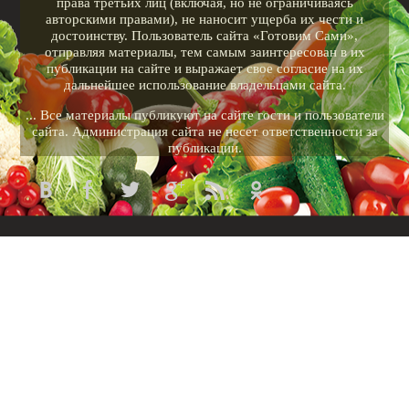
права третьих лиц (включая, но не ограничиваясь
авторскими правами), не наносит ущерба их чести и
достоинству. Пользователь сайта «Готовим Сами»,
отправляя материалы, тем самым заинтересован в их
публикации на сайте и выражает свое согласие на их
дальнейшее использование владельцами сайта.
... Все материалы публикуют на сайте гости и пользователи
сайта. Администрация сайта не несет ответственности за
публикации.