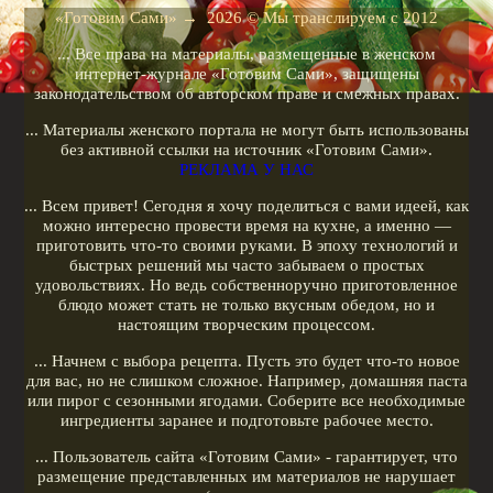
Рецепты для кухонных машин
«Готовим Сами»
→
2026
© Мы транслируем с 2012
Рецепты для кофеварок
... Все права на материалы, размещенные в женском
Рецепты для гриля
интернет-журнале «Готовим Сами», защищены
законодательством об авторском праве и смежных правах.
Кулинарные рецепты
... Материалы женского портала не могут быть использованы
Меню диеты
без активной ссылки на источник «Готовим Сами».
РЕКЛАМА У НАС
Показать все теги
... Всем привет! Сегодня я хочу поделиться с вами идеей, как
можно интересно провести время на кухне, а именно —
РЕКЛАМА У НАС
приготовить что-то своими руками. В эпоху технологий и
быстрых решений мы часто забываем о простых
удовольствиях. Но ведь собственноручно приготовленное
блюдо может стать не только вкусным обедом, но и
настоящим творческим процессом.
... Начнем с выбора рецепта. Пусть это будет что-то новое
для вас, но не слишком сложное. Например, домашняя паста
или пирог с сезонными ягодами. Соберите все необходимые
ингредиенты заранее и подготовьте рабочее место.
... Пользователь сайта «Готовим Сами» - гарантирует, что
размещение представленных им материалов не нарушает