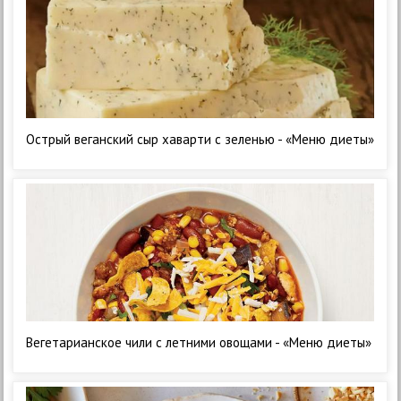
Острый веганский сыр хаварти с зеленью - «Меню диеты»
Вегетарианское чили с летними овощами - «Меню диеты»