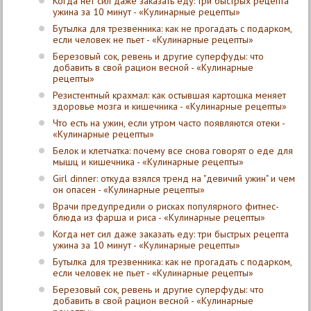
Когда нет сил даже заказать еду: три быстрых рецепта
ужина за 10 минут - «Кулинарные рецепты»
Бутылка для трезвенника: как не прогадать с подарком,
если человек не пьет - «Кулинарные рецепты»
Березовый сок, ревень и другие суперфуды: что
добавить в свой рацион весной - «Кулинарные
рецепты»
Резистентный крахмал: как остывшая картошка меняет
здоровье мозга и кишечника - «Кулинарные рецепты»
Что есть на ужин, если утром часто появляются отеки -
«Кулинарные рецепты»
Белок и клетчатка: почему все снова говорят о еде для
мышц и кишечника - «Кулинарные рецепты»
Girl dinner: откуда взялся тренд на "девичий ужин" и чем
он опасен - «Кулинарные рецепты»
Врачи предупредили о рисках популярного фитнес-
блюда из фарша и риса - «Кулинарные рецепты»
Когда нет сил даже заказать еду: три быстрых рецепта
ужина за 10 минут - «Кулинарные рецепты»
Бутылка для трезвенника: как не прогадать с подарком,
если человек не пьет - «Кулинарные рецепты»
Березовый сок, ревень и другие суперфуды: что
добавить в свой рацион весной - «Кулинарные