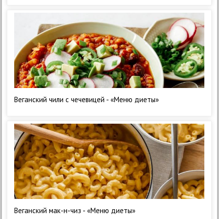
Веганский чили с чечевицей - «Меню диеты»
Веганский мак-н-чиз - «Меню диеты»