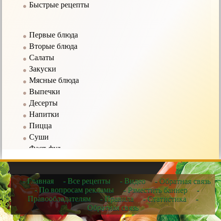
Быстрые рецепты
Первые блюда
Вторые блюда
Салаты
Закуски
Мясные блюда
Выпечки
Десерты
Напитки
Пицца
Суши
Фаст-фуд
Соусы
- Главная
- Все рецепты
- Видео
- Обратная связь
Рецепты в мультиварке
- По вопросам рекламы
- Рзместить баннер
-
Правообладателям
- Правила
- Статистика
-
Рецепты для микроволновых печей
Обратная связь
Рецепты для чайников