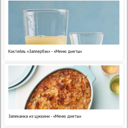
Коктейль «Заппербэк» - «Меню диеты»
Запеканка из цуккини - «Меню диеты»