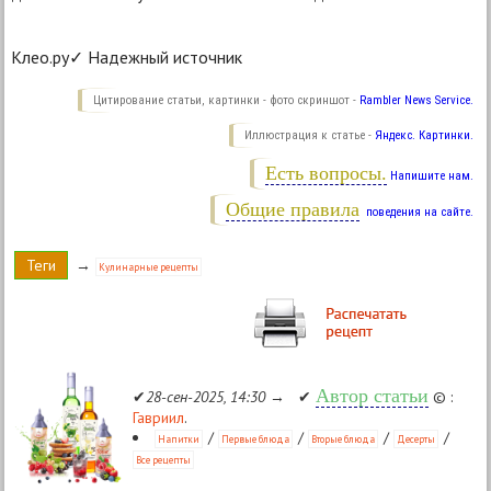
Клео.ру✓ Надежный источник
Цитирование статьи, картинки - фото скриншот -
Rambler News Service.
Иллюстрация к статье -
Яндекс. Картинки.
Есть вопросы.
Напишите нам.
Общие правила
поведения на сайте.
Теги
→
Кулинарные рецепты
Автор статьи
✔
28-сен-2025, 14:30
→ ✔
© :
Гавриил
.
/
/
/
/
Напитки
Первые блюда
Вторые блюда
Десерты
Все рецепты