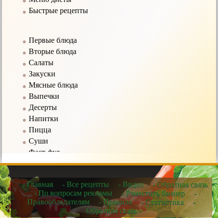
Быстрые рецепты
Первые блюда
Вторые блюда
Салаты
Закуски
Мясные блюда
Выпечки
Десерты
Напитки
Пицца
Суши
Фаст-фуд
Соусы
- Главная
- Все рецепты
- Видео
- Обратная связь
Рецепты в мультиварке
- По вопросам рекламы
- Рзместить баннер
-
Правообладателям
- Правила
- Статистика
-
Рецепты для микроволновых печей
Обратная связь
Рецепты для чайников