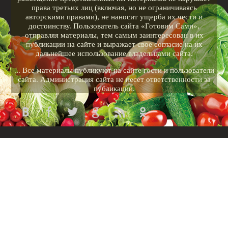
права третьих лиц (включая, но не ограничиваясь
авторскими правами), не наносит ущерба их чести и
достоинству. Пользователь сайта «Готовим Сами»,
отправляя материалы, тем самым заинтересован в их
публикации на сайте и выражает свое согласие на их
дальнейшее использование владельцами сайта.
... Все материалы публикуют на сайте гости и пользователи
сайта. Администрация сайта не несет ответственности за
публикации.