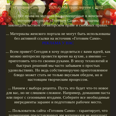
Рецепты для кухонных машин
«Готовим Сами»
→
2026
© Мы транслируем с 2012
Рецепты для кофеварок
... Все права на материалы, размещенные в женском
Рецепты для гриля
интернет-журнале «Готовим Сами», защищены
законодательством об авторском праве и смежных правах.
Кулинарные рецепты
... Материалы женского портала не могут быть использованы
Меню диеты
без активной ссылки на источник «Готовим Сами».
РЕКЛАМА У НАС
Показать все теги
... Всем привет! Сегодня я хочу поделиться с вами идеей, как
можно интересно провести время на кухне, а именно —
РЕКЛАМА У НАС
приготовить что-то своими руками. В эпоху технологий и
быстрых решений мы часто забываем о простых
удовольствиях. Но ведь собственноручно приготовленное
блюдо может стать не только вкусным обедом, но и
настоящим творческим процессом.
... Начнем с выбора рецепта. Пусть это будет что-то новое
для вас, но не слишком сложное. Например, домашняя паста
или пирог с сезонными ягодами. Соберите все необходимые
ингредиенты заранее и подготовьте рабочее место.
... Пользователь сайта «Готовим Сами» - гарантирует, что
размещение представленных им материалов не нарушает