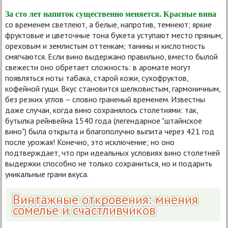
За сто лет напиток существенно меняется. Красные вина
со временем светлеют, а белые, напротив, темнеют; яркие
фруктовые и цветочные тона букета уступают место пряным,
ореховым и землистым оттенкам; танины и кислотность
смягчаются. Если вино выдержано правильно, вместо былой
свежести оно обретает сложность: в аромате могут
появляться ноты табака, старой кожи, сухофруктов,
кофейной гущи. Вкус становится шелковистым, гармоничным,
без резких углов – словно граненый временем. Известны
даже случаи, когда вино сохранялось столетиями: так,
бутылка рейнвейна 1540 года (легендарное "штайнское
вино") была открыта и благополучно выпита через 421 год
после урожая! Конечно, это исключение; но оно
подтверждает, что при идеальных условиях вино столетней
выдержки способно не только сохраниться, но и подарить
уникальные грани вкуса.
Винтажные откровения: мнения
сомелье и счастливчиков