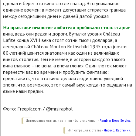
сделал и берег это вино сто лет назад. Это уникальное
единение времен: в момент дегустации стирается граница
между сегодняшним днем и давней датой урожая.
На практике немногие любители пробовали столь старые
вина, ведь они редки и дороги. Бутылки уровня Château
Lafite конца XVIII века стоят сотни тысяч долларов, а
легендарный Château Mouton Rothschild 1945 года (почти
80-летний) ценится знатоками как один из величайших
винтов столетия. Тем не менее, в истории каждого такого
вина главное – не цена, а впечатления. Один глоток может
перенести вас во времени и пробудить фантазию:
представить, что это вино делали люди давно ушедшей
эпохи, что, возможно, этот самый вкус когда-то ощущали на
языке наши предки.
Фото: Freepik.com / @mrsiraphol
Цитирование статьи, картинки - фото скриншот -
Rambler News Service.
Иллюстрация к статье -
Яндекс. Картинки.