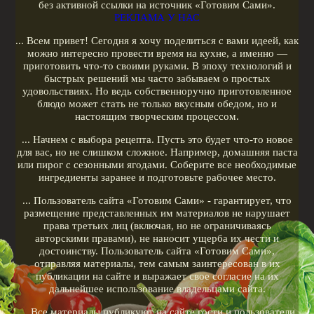
Меню диеты
без активной ссылки на источник «Готовим Сами».
РЕКЛАМА У НАС
Показать все теги
... Всем привет! Сегодня я хочу поделиться с вами идеей, как
можно интересно провести время на кухне, а именно —
РЕКЛАМА У НАС
приготовить что-то своими руками. В эпоху технологий и
быстрых решений мы часто забываем о простых
удовольствиях. Но ведь собственноручно приготовленное
блюдо может стать не только вкусным обедом, но и
настоящим творческим процессом.
... Начнем с выбора рецепта. Пусть это будет что-то новое
для вас, но не слишком сложное. Например, домашняя паста
или пирог с сезонными ягодами. Соберите все необходимые
ингредиенты заранее и подготовьте рабочее место.
... Пользователь сайта «Готовим Сами» - гарантирует, что
размещение представленных им материалов не нарушает
права третьих лиц (включая, но не ограничиваясь
авторскими правами), не наносит ущерба их чести и
достоинству. Пользователь сайта «Готовим Сами»,
отправляя материалы, тем самым заинтересован в их
публикации на сайте и выражает свое согласие на их
дальнейшее использование владельцами сайта.
... Все материалы публикуют на сайте гости и пользователи