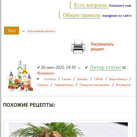
Есть вопросы.
Напишите нам.
Общие правила
поведения на сайте.
Теги
→
Кулинарные рецепты
Автор статьи
✔
26-июн-2025, 14:30
→ ✔
© :
Филимон
.
/
/
/
/
/
Напитки
Салаты
Десерты
СТАТЬИ
Вторые блюда
/
/
/
Закуски
Первые блюда
Праздничные рецепты
Все рецепты
ПОХОЖИЕ РЕЦЕПТЫ: