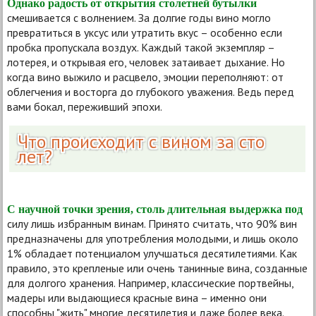
Однако радость от открытия столетней бутылки
смешивается с волнением. За долгие годы вино могло
превратиться в уксус или утратить вкус – особенно если
пробка пропускала воздух. Каждый такой экземпляр –
лотерея, и открывая его, человек затаивает дыхание. Но
когда вино выжило и расцвело, эмоции переполняют: от
облегчения и восторга до глубокого уважения. Ведь перед
вами бокал, переживший эпохи.
Что происходит с вином за сто
лет?
С научной точки зрения, столь длительная выдержка под
силу лишь избранным винам. Принято считать, что 90% вин
предназначены для употребления молодыми, и лишь около
1% обладает потенциалом улучшаться десятилетиями. Как
правило, это крепленые или очень танинные вина, созданные
для долгого хранения. Например, классические портвейны,
мадеры или выдающиеся красные вина – именно они
способны "жить" многие десятилетия и даже более века.