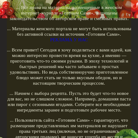
Рецепты для кофеварок
... Все права на материалы, размещенные в женском
Рецепты для гриля
интернет-журнале «Готовим Сами», защищены
законодательством об авторском праве и смежных правах.
Кулинарные рецепты
... Материалы женского портала не могут быть использованы
Меню диеты
без активной ссылки на источник «Готовим Сами».
РЕКЛАМА У НАС
Показать все теги
... Всем привет! Сегодня я хочу поделиться с вами идеей, как
можно интересно провести время на кухне, а именно —
РЕКЛАМА У НАС
приготовить что-то своими руками. В эпоху технологий и
быстрых решений мы часто забываем о простых
удовольствиях. Но ведь собственноручно приготовленное
блюдо может стать не только вкусным обедом, но и
настоящим творческим процессом.
... Начнем с выбора рецепта. Пусть это будет что-то новое
для вас, но не слишком сложное. Например, домашняя паста
или пирог с сезонными ягодами. Соберите все необходимые
ингредиенты заранее и подготовьте рабочее место.
... Пользователь сайта «Готовим Сами» - гарантирует, что
размещение представленных им материалов не нарушает
права третьих лиц (включая, но не ограничиваясь
авторскими правами), не наносит ущерба их чести и