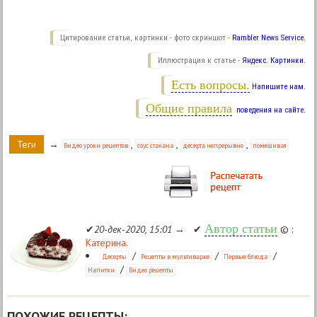
Цитирование статьи, картинки - фото скриншот -
Rambler News Service.
Иллюстрация к статье -
Яндекс. Картинки.
Есть вопросы.
Напишите нам.
Общие правила
поведения на сайте.
Теги
→
,
,
,
Видео уроки рецептов
соус стакана
десерта непрерывно
помешивая
Автор статьи
✔
20-дек-2020, 15:01
→ ✔
© :
Катерина
.
/
/
/
Десерты
Рецепты в мультиварке
Первые блюда
/
Напитки
Видео рецепты
ПОХОЖИЕ РЕЦЕПТЫ: