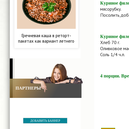
Куриное филе
мясорубку.
Посолить,доба
Гречневая каша в реторт-
Куриное филе 
пакетах как вариант летнего
Хлеб 70 г.
питания
Оливковое мас
Соль 1/4 ч.л.
4 порции. Вр
ПАРТНЕРЫ
ДОБАВИТЬ БАННЕР