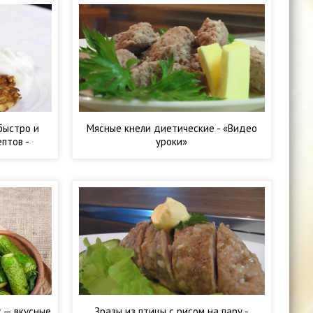
быстро и
Мясные кнели диетические - «Видео
птов -
уроки»
ты»
 — вкусные
Зразы из птицы с рисом на пару -