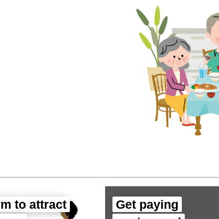
rm to attract
Get paying