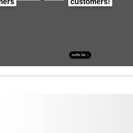
mers
customers!
surfe.be