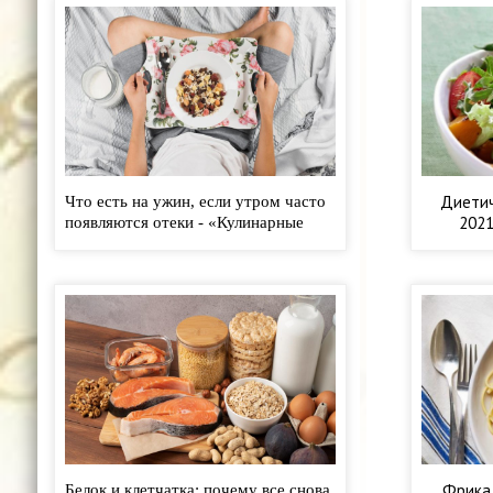
Диетич
Что есть на ужин, если утром часто
2021
появляются отеки - «Кулинарные
рецепты»
Фрикад
Белок и клетчатка: почему все снова