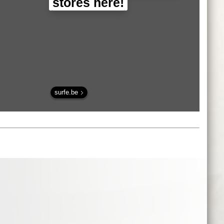
stores here!
surfe.be