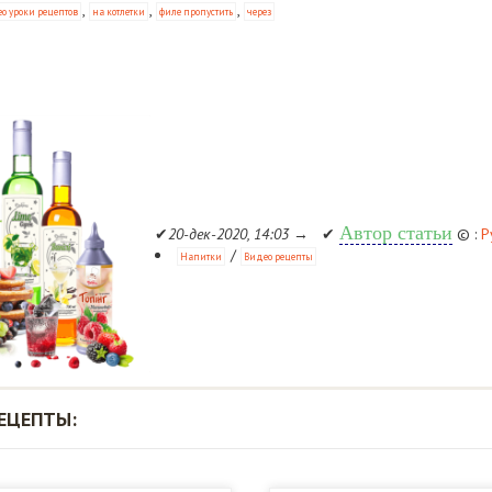
,
,
,
о уроки рецептов
на котлетки
филе пропустить
через
Автор статьи
✔
20-дек-2020, 14:03
→ ✔
© :
Р
/
Напитки
Видео рецепты
ды и
Опасные и
й
полезные
добавки
ЕЦЕПТЫ: