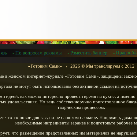
вязь
- По вопросам рекламы
- Рзместить баннер
- Правообл
«Готовим Сами»
→
2026
© Мы транслируем с 2012
ные в женском интернет-журнале «Готовим Сами», защищены законо
портала не могут быть использованы без активной ссылки на источ
вами идеей, как можно интересно провести время на кухне, а именн
ых удовольствиях. Но ведь собственноручно приготовленное блюдо
творческим процессом.
удет что-то новое для вас, но не слишком сложное. Например, домаш
необходимые ингредиенты заранее и подготовьте рабочее м
тирует, что размещение представленных им материалов не нарушает 