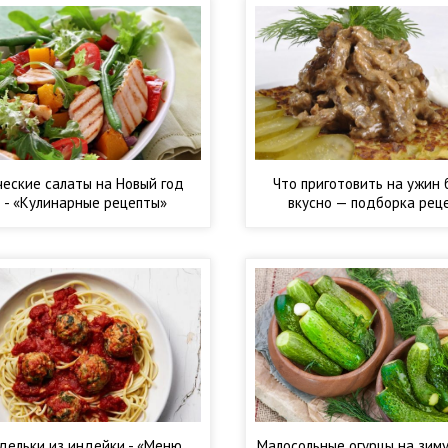
еские салаты на Новый год
Что приготовить на ужин 
 - «Кулинарные рецепты»
вкусно — подборка реце
«Кулинарные рецеп
ельки из индейки - «Меню
Малосольные огурцы на зиму