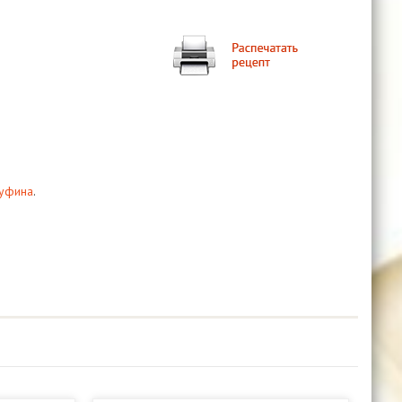
уфина
.