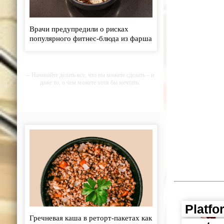
Врачи предупредили о рисках
популярного фитнес-блюда из фарша
и риса - «Кулинарные рецепты»
-- Начинайте делать все, что вы можете сделать – и
даже то, о чем можете хотя бы мечтать.
-- Все дело в мыслях. Мысль — начало всего. И
мыслями можно управлять. И поэтому главное дело
совершенствования: работать над мыслями.
-- Идите уверенно по направлению к мечте. Живите
той жизнью, которую вы сами себе придумали.
-- Самое большое богатство — это ум. Самая
большая нищета — глупость. Из всех страхов самый
пугающий — самолюбование.
-- Лучшее, что можно сделать с хорошим советом,
это пропустить его мимо ушей. Он никогда не бывает
полезен никому, кроме того, кто его дал.
Platfo
-- Люблю давать советы и очень не люблю, когда их
Гречневая каша в реторт-пакетах как
дают мне.