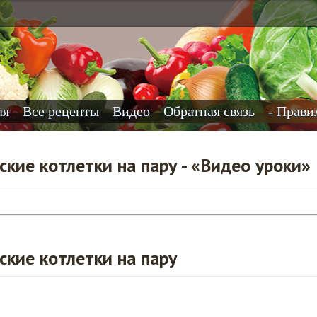
ая
Все рецепты
Видео
Обратная связь
- Прави
кие котлетки на пару - «Видео уроки»
кие котлетки на пару