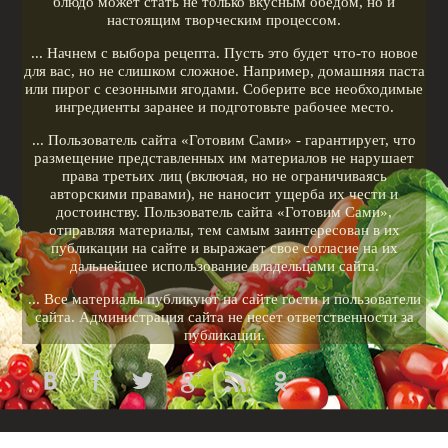
блюдо может стать не только вкусным обедом, но и
настоящим творческим процессом.
... Начнем с выбора рецепта. Пусть это будет что-то новое
для вас, но не слишком сложное. Например, домашняя паста
или пирог с сезонными ягодами. Соберите все необходимые
ингредиенты заранее и подготовьте рабочее место.
... Пользователь сайта «Готовим Сами» - гарантирует, что
размещение представленных им материалов не нарушает
права третьих лиц (включая, но не ограничиваясь
авторскими правами), не наносит ущерба их чести и
достоинству. Пользователь сайта «Готовим Сами»,
отправляя материалы, тем самым заинтересован в их
публикации на сайте и выражает свое согласие на их
дальнейшее использование владельцами сайта.
... Все материалы публикуют на сайте гости и пользователи
сайта. Администрация сайта не несет ответственности за
публикации.