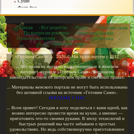
Суши
Фаст-фуд
Соусы
- Главная
- Все рецепты
- Видео
- Обратная связь
Рецепты в мультиварке
- По вопросам рекламы
- Рзместить баннер
-
Правообладателям
- Правила
- Статистика
-
Рецепты для микроволновых печей
Обратная связь
Рецепты для чайников
Рецепты для кухонных машин
«Готовим Сами»
→
2026
© Мы транслируем с 2012
Рецепты для кофеварок
... Все права на материалы, размещенные в женском
Рецепты для гриля
интернет-журнале «Готовим Сами», защищены
законодательством об авторском праве и смежных правах.
Кулинарные рецепты
... Материалы женского портала не могут быть использованы
Меню диеты
без активной ссылки на источник «Готовим Сами».
РЕКЛАМА У НАС
Показать все теги
... Всем привет! Сегодня я хочу поделиться с вами идеей, как
можно интересно провести время на кухне, а именно —
РЕКЛАМА У НАС
приготовить что-то своими руками. В эпоху технологий и
быстрых решений мы часто забываем о простых
удовольствиях. Но ведь собственноручно приготовленное