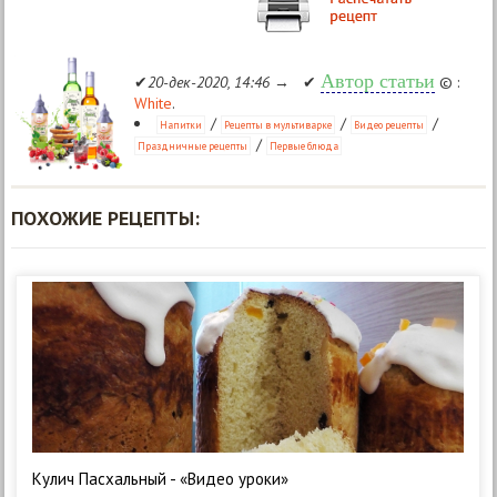
Автор статьи
✔
20-дек-2020, 14:46
→ ✔
© :
White
.
/
/
/
Напитки
Рецепты в мультиварке
Видео рецепты
/
Праздничные рецепты
Первые блюда
ПОХОЖИЕ РЕЦЕПТЫ:
Кулич Пасхальный - «Видео уроки»