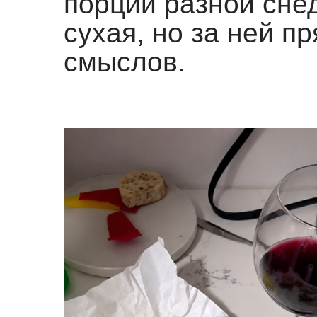
порций разной сне
сухая, но за ней п
смыслов.